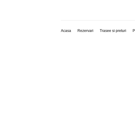
Acasa
Rezervari
Trasee si preturi
P