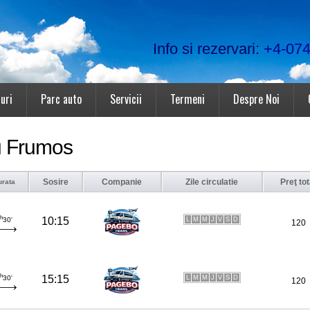
Info si rezervari:
+4-074
uri
Parc auto
Servicii
Termeni
Despre Noi
gu Frumos
Sosire
Companie
Zile circulatie
Preţ tot
urata
h
10:15
L
M
M
J
V
S
D
30'
120
h
15:15
L
M
M
J
V
S
D
30'
120