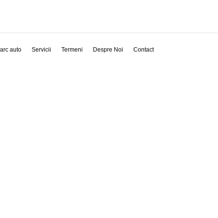
arc auto
Servicii
Termeni
Despre Noi
Contact