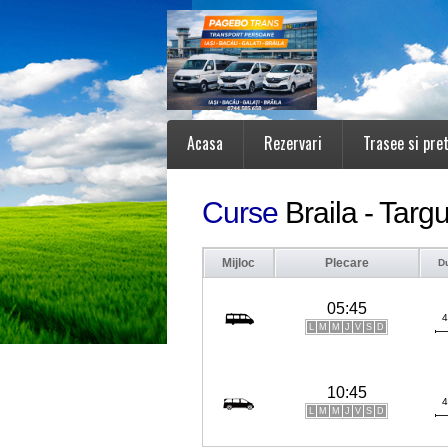
Acasa
Rezervari
Trasee si pret
Curse
Braila - Tar
Mijloc
Plecare
D
05:45
4
L
M
M
J
V
S
D
10:45
4
L
M
M
J
V
S
D