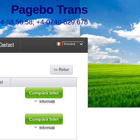
Pagebo Trans
4-58.56.58; +4-0740-529.678
Contact
Retur
al
Cumpără bilet
Informații
Cumpără bilet
Informații