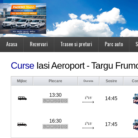
Acasa
Rezervari
Trasee si preturi
Parc auto
S
Curse
Iasi Aeroport - Targu Frum
Mijloc
Plecare
Sosire
Co
Durata
13:30
h
14:45
1
15'
L
M
M
J
V
S
D
16:30
h
17:45
1
15'
L
M
M
J
V
S
D