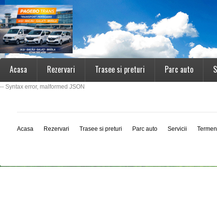
Acasa
Rezervari
Trasee si preturi
Parc auto
S
-- Syntax error, malformed JSON
Acasa
Rezervari
Trasee si preturi
Parc auto
Servicii
Termen