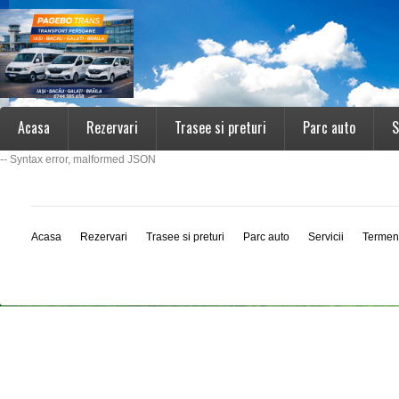
Acasa
Rezervari
Trasee si preturi
Parc auto
S
-- Syntax error, malformed JSON
Acasa
Rezervari
Trasee si preturi
Parc auto
Servicii
Termen